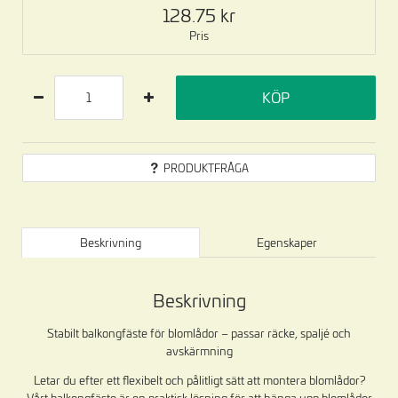
128.75
Pris
KÖP
PRODUKTFRÅGA
Beskrivning
Egenskaper
Beskrivning
Stabilt balkongfäste för blomlådor – passar räcke, spaljé och
avskärmning
Letar du efter ett flexibelt och pålitligt sätt att montera blomlådor?
Vårt balkongfäste är en praktisk lösning för att hänga upp blomlådor