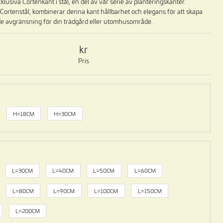
klusiva Cortenkant i stål, en del av vår serie av planteringskanter.
 Cortenstål, kombinerar denna kant hållbarhet och elegans för att skapa
 avgränsning för din trädgård eller utomhusområde.
Pris
H=18CM
H=30CM
L=30CM
L=40CM
L=50CM
L=60CM
L=80CM
L=90CM
L=100CM
L=150CM
L=200CM