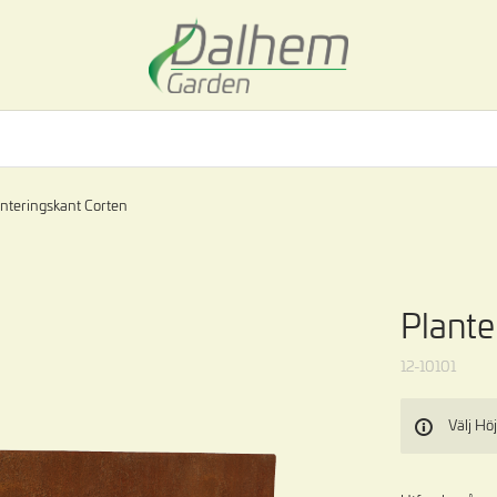
anteringskant Corten
Plante
12-10101
Välj Hö