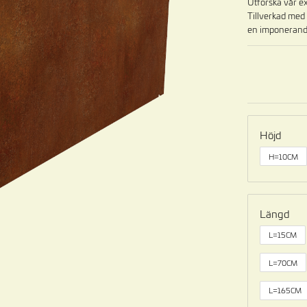
Utforska vår ex
Tillverkad med
en imponerande
Höjd
H=10CM
Längd
L=15CM
L=70CM
L=165CM