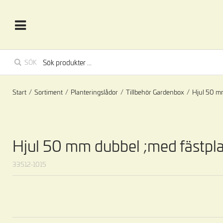
SÖK
Start
/
Sortiment
/
Planteringslådor
/
Tillbehör Gardenbox
/
Hjul 50 mm
Hjul 50 mm dubbel ;med fästpla
33512-1015