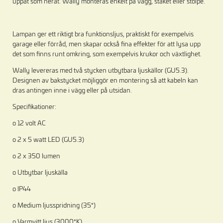
uppåt som neråt. Wally monteras enkelt på vägg, staket eller stolpe.
Lampan ger ett riktigt bra funktionsljus, praktiskt för exempelvis
garage eller förråd, men skapar också fina effekter för att lysa upp
det som finns runt omkring, som exempelvis krukor och växtlighet.
Wally levereras med två stycken utbytbara ljuskällor (GU5.3).
Designen av bakstycket möjliggör en montering så att kabeln kan
dras antingen inne i vägg eller på utsidan.
Specifikationer:
o 12 volt AC
o 2 x 5 watt LED (GU5.3)
o 2 x 350 lumen
o Utbytbar ljuskälla
o IP44
o Medium ljusspridning (35°)
o Varmvitt ljus (3000°K)