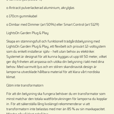
o Antracit pulverlackerad aluminium, akrylglas
o 170cm gummikabel
o Dimbar med Dimmer (art 5094) eller Smart Control (art 5129)
LightsOn Garden Plug & Play
Skapa en stämningsfull och funktionell trädgårdsbelysning med
LightsOn Garden Plug & Play, ett flexibelt och prisvärt 12-voltsystem
som du enkelt installerar själv - helt utan behov av elektriker.
Systemet är designat för att kunna byggas ut upp till 50 meter, vilket
ger dig friheten att anpassa och utöka din belysning i takt med dina
behov. Med varmvitt ljus och en stilren skandinavisk design är
lamporna utvecklade hållbara material för att klara vårt nordiska
klimat.
Glöm inte transformatorn
För att din belysning ska fungera behöver du en transformator som
minst matchar den totala wattförbrukningen för lamporna du kopplar
in. För att säkerställa lång livslängd rekommenderar vi att
transformatorn inte belastas med mer än 85 % av sin maxkapacitet.