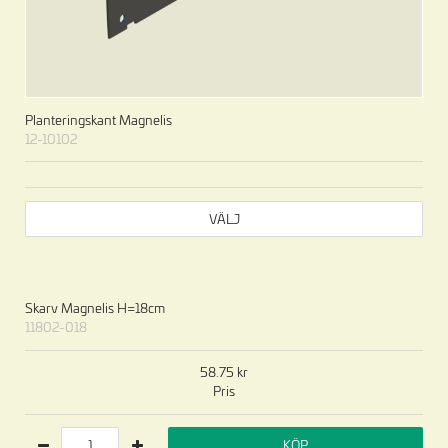
Planteringskant Magnelis
12-10102
VÄLJ
Skarv Magnelis H=18cm
11802-018
58.75
Pris
KÖP