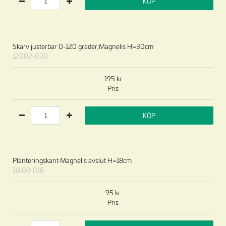
KÖP
Skarv justerbar 0-120 grader;Magnelis H=30cm
12002-030
195
Pris
KÖP
Planteringskant Magnelis avslut H=18cm
11602-018
95
Pris