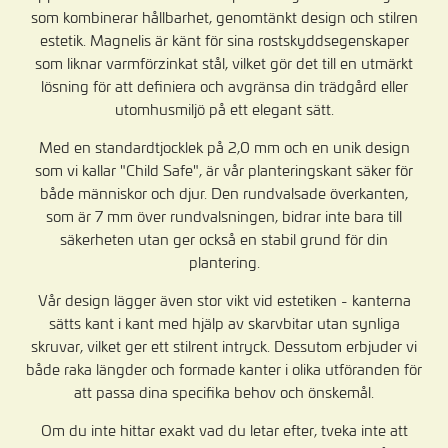
som kombinerar hållbarhet, genomtänkt design och stilren
estetik. Magnelis är känt för sina rostskyddsegenskaper
som liknar varmförzinkat stål, vilket gör det till en utmärkt
lösning för att definiera och avgränsa din trädgård eller
utomhusmiljö på ett elegant sätt.
Med en standardtjocklek på 2,0 mm och en unik design
som vi kallar "Child Safe", är vår planteringskant säker för
både människor och djur. Den rundvalsade överkanten,
som är 7 mm över rundvalsningen, bidrar inte bara till
säkerheten utan ger också en stabil grund för din
plantering.
Vår design lägger även stor vikt vid estetiken - kanterna
sätts kant i kant med hjälp av skarvbitar utan synliga
skruvar, vilket ger ett stilrent intryck. Dessutom erbjuder vi
både raka längder och formade kanter i olika utföranden för
att passa dina specifika behov och önskemål.
Om du inte hittar exakt vad du letar efter, tveka inte att