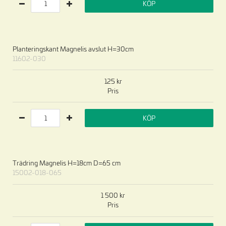
KÖP
Planteringskant Magnelis avslut H=30cm
11602-030
125
Pris
KÖP
Trädring Magnelis H=18cm D=65 cm
15002-018-065
1 500
Pris