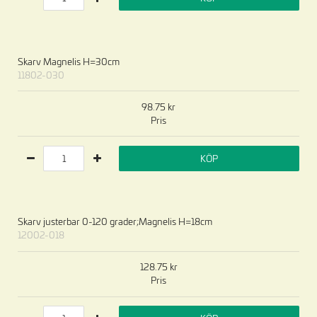
Skarv Magnelis H=30cm
11802-030
98.75
Pris
KÖP
Skarv justerbar 0-120 grader;Magnelis H=18cm
12002-018
128.75
Pris