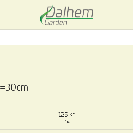
 H=30cm
125
Pris