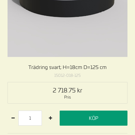
Trädring svart; H=18cm D=125 cm
15012-018-125
2 718.75
Pris
KÖP